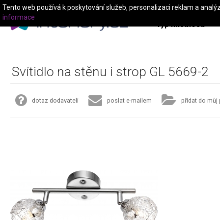
Tento web používá k poskytování služeb, personalizaci reklam a analý
informace
Typ místnosti
Svítidlo na stěnu i strop GL 5669-2
dotaz dodavateli
poslat e-mailem
přidat do můj 