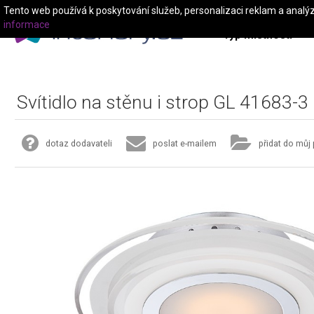
Tento web používá k poskytování služeb, personalizaci reklam a analý
informace
Typ místnosti
Svítidlo na stěnu i strop GL 41683-3
dotaz dodavateli
poslat e-mailem
přidat do můj 