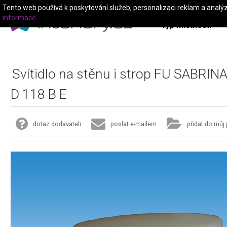
Tento web používá k poskytování služeb, personalizaci reklam a analý
informace
Typ místnosti
Svítidlo na stěnu i strop FU SABRIN
D 118 B E
dotaz dodavateli
poslat e-mailem
přidat do můj 