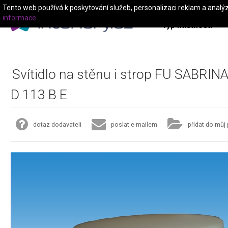
Tento web používá k poskytování služeb, personalizaci reklam a analý
informace
Typ místnosti
Svítidlo na stěnu i strop FU SABRIN
D 113 B E
dotaz dodavateli
poslat e-mailem
přidat do můj 