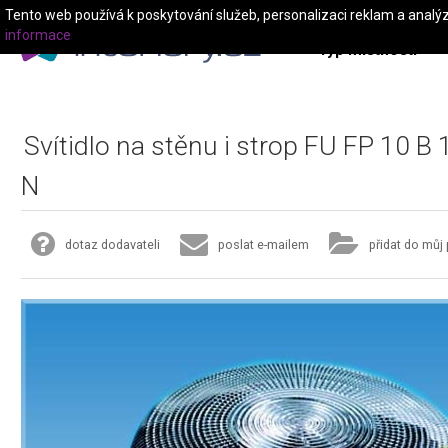
Tento web používá k poskytování služeb, personalizaci reklam a analý
informace
Typ místnosti
Svítidlo na stěnu i strop FU FP 10 B 
N
dotaz dodavateli
poslat e-mailem
přidat do můj 