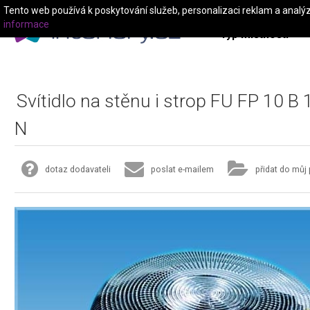
Tento web používá k poskytování služeb, personalizaci reklam a analý
informace
Typ místnosti
Svítidlo na stěnu i strop FU FP 10 B 
N
dotaz dodavateli
poslat e-mailem
přidat do můj 