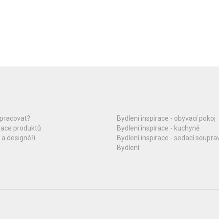
upracovat?
Bydlení inspirace - obývací pokoj
race produktů
Bydlení inspirace - kuchyně
 a designéři
Bydlení inspirace - sedací soupra
Bydlení