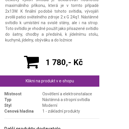
maximálního příkonu, která je v tomto případě
2x13W. K finální podobě tohoto svítidla, vývojáři
zvolili patici světelného zdroje 2 x G 24q1. Nástěnné
svítidlo k umístění na svislé stěny, ale i na strop.
Toto svítidlo je vhodné použít jako přisazené svítidlo
do šatny, chodby a předsíně, k jídelnímu stolu,
kuchyně, jídelny, obýváku a do ložnice
1 780,- Kč
Klikni na produkt v e-shopu
Místnost
Osvětlení a elektroinstalace
Typ
Nástěnná a stropní svítidla
Styl
Moderní
Cenová hladina
1 - základní produkty
Další produkty dodavatele