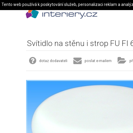
Tento web používá k poskytování služeb, personalizaci reklam a analý
Svítidlo na stěnu i strop FU FI
dotaz dodavateli
poslat e-mailem
př