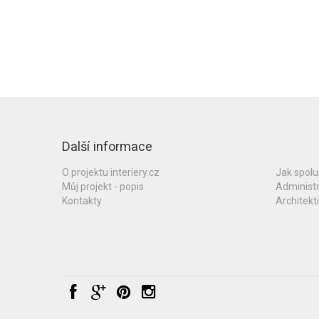
Další informace
O projektu interiery.cz
Jak spol
Můj projekt - popis
Administ
Kontakty
Architekti