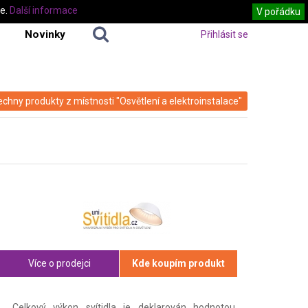
te.
Další informace
V pořádku
Novinky
Přihlásit se
echny produkty z místnosti "Osvětlení a elektroinstalace"
Více o prodejci
Kde koupím produkt
Celkový výkon svítidla je deklarován hodnotou