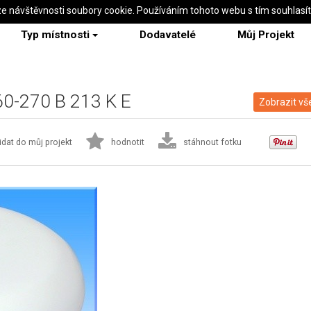
ze návštěvnosti soubory cookie. Používáním tohoto webu s tím souhlasí
Typ místnosti
Dodavatelé
Můj Projekt
 60-270 B 213 K E
Zobrazit vš
idat do můj projekt
hodnotit
stáhnout fotku