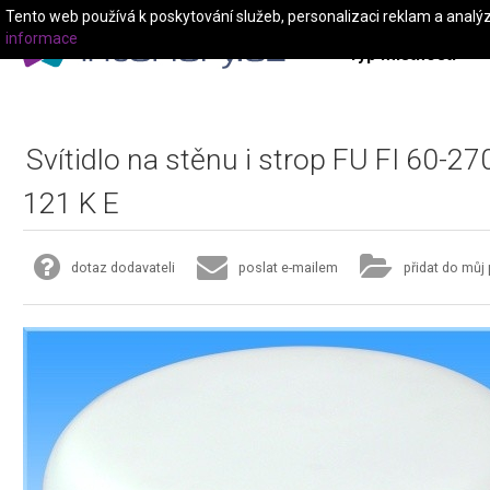
Tento web používá k poskytování služeb, personalizaci reklam a analý
informace
Typ místnosti
Svítidlo na stěnu i strop FU FI 60-27
121 K E
dotaz dodavateli
poslat e-mailem
přidat do můj 