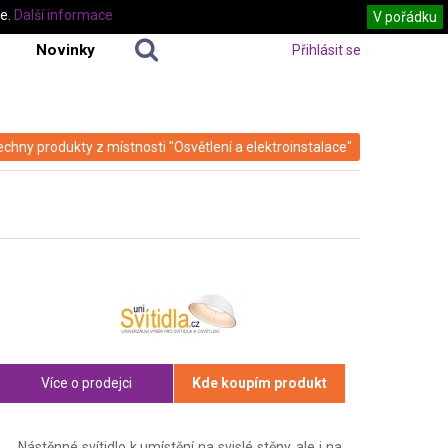
te.
Další informace
V pořádku
Novinky
Přihlásit se
echny produkty z místnosti "Osvětlení a elektroinstalace"
Více o prodejci
Kde koupím produkt
Nástěnné svítidlo k umístění na svislé stěny, ale i na