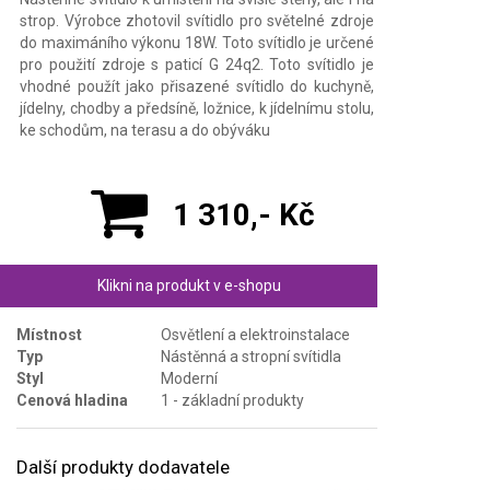
strop. Výrobce zhotovil svítidlo pro světelné zdroje
do maximáního výkonu 18W. Toto svítidlo je určené
pro použití zdroje s paticí G 24q2. Toto svítidlo je
vhodné použít jako přisazené svítidlo do kuchyně,
jídelny, chodby a předsíně, ložnice, k jídelnímu stolu,
ke schodům, na terasu a do obýváku
1 310,- Kč
Klikni na produkt v e-shopu
Místnost
Osvětlení a elektroinstalace
Typ
Nástěnná a stropní svítidla
Styl
Moderní
Cenová hladina
1 - základní produkty
Další produkty dodavatele