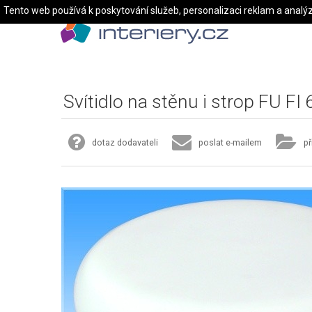
Tento web používá k poskytování služeb, personalizaci reklam a analý
Svítidlo na stěnu i strop FU FI
dotaz dodavateli
poslat e-mailem
př