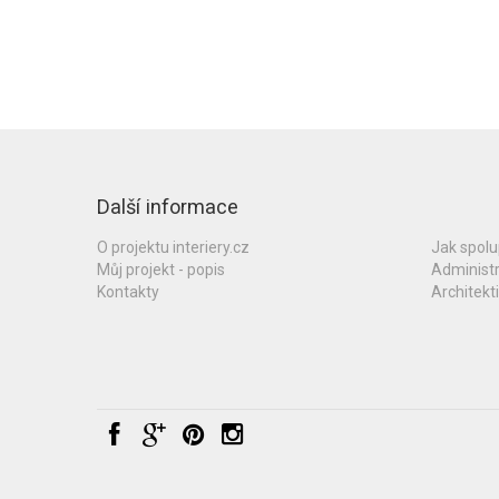
Další informace
O projektu interiery.cz
Jak spol
Můj projekt - popis
Administ
Kontakty
Architekti