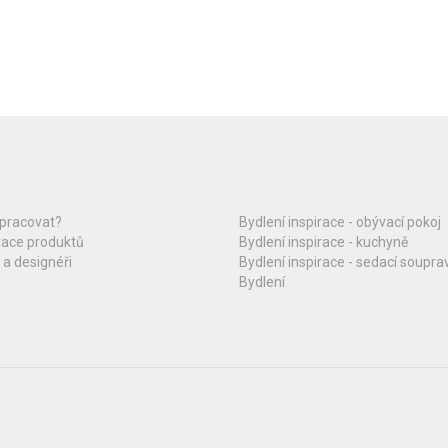
upracovat?
Bydlení inspirace - obývací pokoj
race produktů
Bydlení inspirace - kuchyně
 a designéři
Bydlení inspirace - sedací soupra
Bydlení