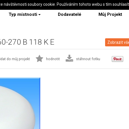
ze návštěvnosti soubory cookie. Používáním tohoto webu s tím souhlasí
Typ místnosti
Dodavatelé
Můj Projekt
 60-270 B 118 K E
Zobrazit vš
idat do můj projekt
hodnotit
stáhnout fotku