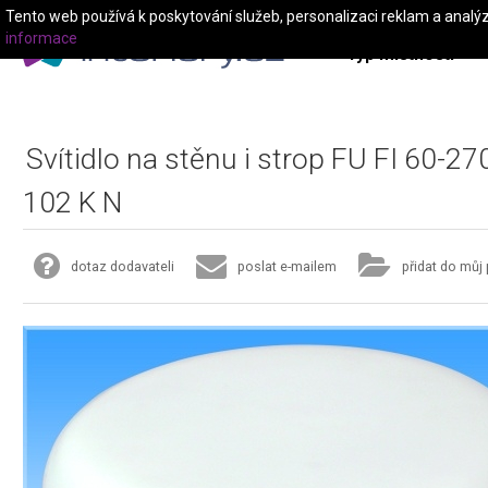
Tento web používá k poskytování služeb, personalizaci reklam a analý
informace
Typ místnosti
Svítidlo na stěnu i strop FU FI 60-27
102 K N
dotaz dodavateli
poslat e-mailem
přidat do můj 