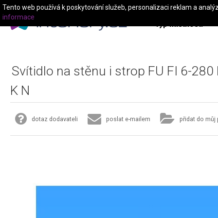
Tento web používá k poskytování služeb, personalizaci reklam a analý
informace
Typ místnosti
Svítidlo na stěnu i strop FU FI 6-280
K N
dotaz dodavateli
poslat e-mailem
přidat do můj 