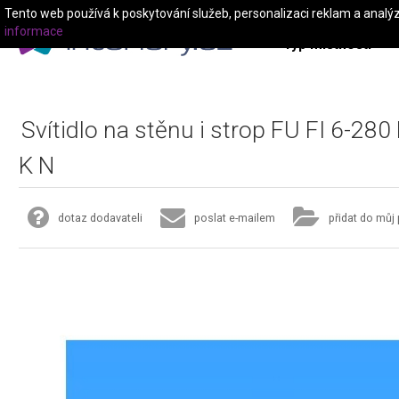
Tento web používá k poskytování služeb, personalizaci reklam a analý
informace
Typ místnosti
Svítidlo na stěnu i strop FU FI 6-280
K N
dotaz dodavateli
poslat e-mailem
přidat do můj 