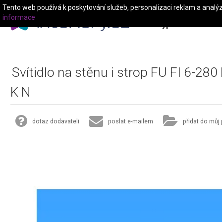
Tento web používá k poskytování služeb, personalizaci reklam a analý
informace
Typ místnosti
Svítidlo na stěnu i strop FU FI 6-280
K N
dotaz dodavateli
poslat e-mailem
přidat do můj 