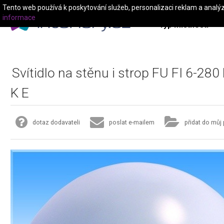
Tento web používá k poskytování služeb, personalizaci reklam a analý
informace
Typ místnosti
Svítidlo na stěnu i strop FU FI 6-280
K E
dotaz dodavateli
poslat e-mailem
přidat do můj 