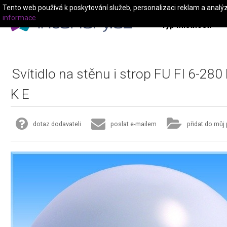
Tento web používá k poskytování služeb, personalizaci reklam a analý
informace
Typ místnosti
Svítidlo na stěnu i strop FU FI 6-280
K E
dotaz dodavateli
poslat e-mailem
přidat do můj 