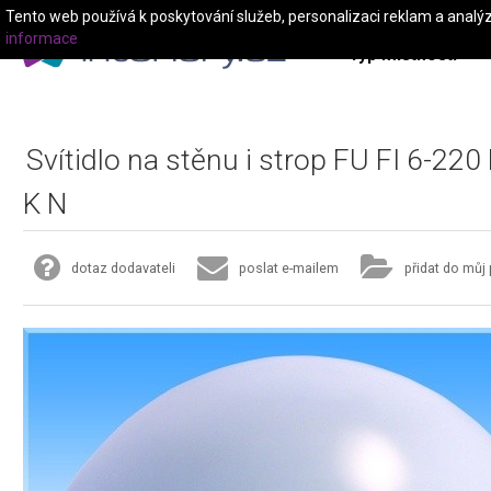
Tento web používá k poskytování služeb, personalizaci reklam a analý
informace
Typ místnosti
Svítidlo na stěnu i strop FU FI 6-220
K N
dotaz dodavateli
poslat e-mailem
přidat do můj 