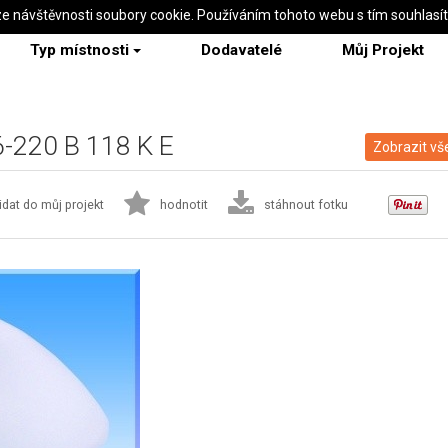
ze návštěvnosti soubory cookie. Používáním tohoto webu s tím souhlasí
Typ místnosti
Dodavatelé
Můj Projekt
 6-220 B 118 K E
Zobrazit vš
idat do můj projekt
hodnotit
stáhnout fotku