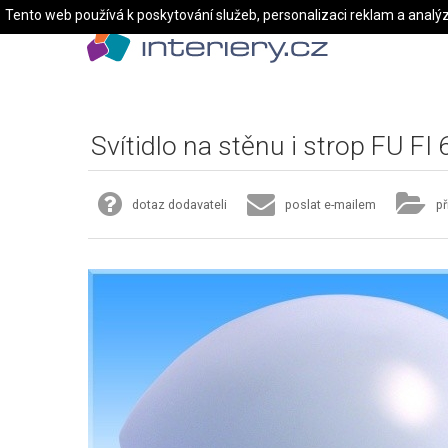
Tento web používá k poskytování služeb, personalizaci reklam a analý
Svítidlo na stěnu i strop FU FI
dotaz dodavateli
poslat e-mailem
př