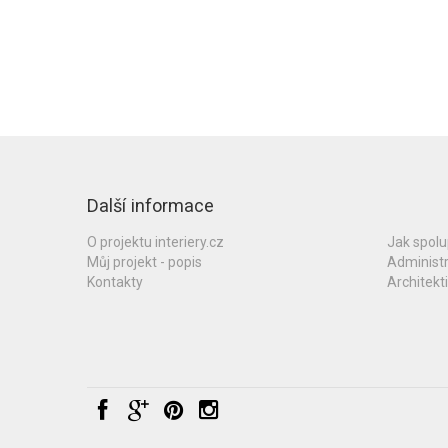
Další informace
O projektu interiery.cz
Jak spol
Můj projekt - popis
Administ
Kontakty
Architekti