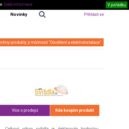
te.
Další informace
V pořádku
Novinky
Přihlásit se
echny produkty z místnosti "Osvětlení a elektroinstalace"
Více o prodejci
Kde koupím produkt
Celkový výkon svítidla je deklarován hodnotou