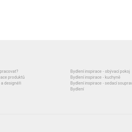
upracovat?
Bydlení inspirace - obývací pokoj
race produktů
Bydlení inspirace - kuchyně
 a designéři
Bydlení inspirace - sedací soupra
Bydlení