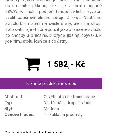
maximálního příkonu, která je v tomto případě
18WW. K finální podobě tohoto svítidla, vývojáři
zvolili patici světelného zdroje G 24q2. Nástěnné
svítidlo k umístění na svislé stěny, ale i na strop.
Toto svítidlo je vhodné použít jako přisazené svítidlo
do chodby a předsíně, kuchyně, jídelny, obýváku, k
jídelnímu stolu, ložnice a do šatny
1 582,- Kč
Klikni na produkt v e-shopu
Místnost
Osvětlení a elektroinstalace
Typ
Nástěnná a stropní svítidla
Styl
Moderní
Cenová hladina
1 - základní produkty
Další produkty dodavatele