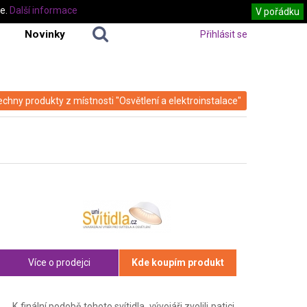
te.
Další informace
V pořádku
Novinky
Přihlásit se
echny produkty z místnosti "Osvětlení a elektroinstalace"
Více o prodejci
Kde koupím produkt
K finální podobě tohoto svítidla, vývojáři zvolili patici