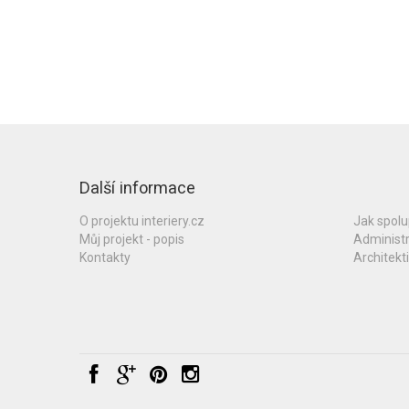
Další informace
O projektu interiery.cz
Jak spol
Můj projekt - popis
Administ
Kontakty
Architekti