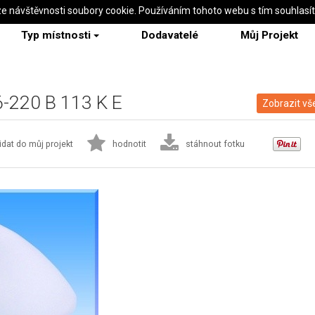
ze návštěvnosti soubory cookie. Používáním tohoto webu s tím souhlasí
Typ místnosti
Dodavatelé
Můj Projekt
 6-220 B 113 K E
Zobrazit vš
idat do můj projekt
hodnotit
stáhnout fotku