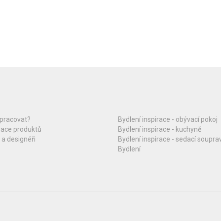
upracovat?
Bydlení inspirace - obývací pokoj
race produktů
Bydlení inspirace - kuchyně
 a designéři
Bydlení inspirace - sedací soupra
Bydlení