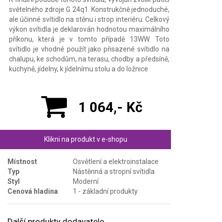
světelného zdroje G 24q1. Konstrukčně jednoduché,
ale účinné svítidlo na stěnu i strop interiéru. Celkový
výkon svítidla je deklarován hodnotou maximálního
příkonu, která je v tomto případě 13WW. Toto
svítidlo je vhodné použít jako přisazené svítidlo na
chalupu, ke schodům, na terasu, chodby a předsíně,
kuchyně, jídelny, k jídelnímu stolu a do ložnice
1 064,- Kč
Klikni na produkt v e-shopu
Místnost
Osvětlení a elektroinstalace
Typ
Nástěnná a stropní svítidla
Styl
Moderní
Cenová hladina
1 - základní produkty
Další produkty dodavatele