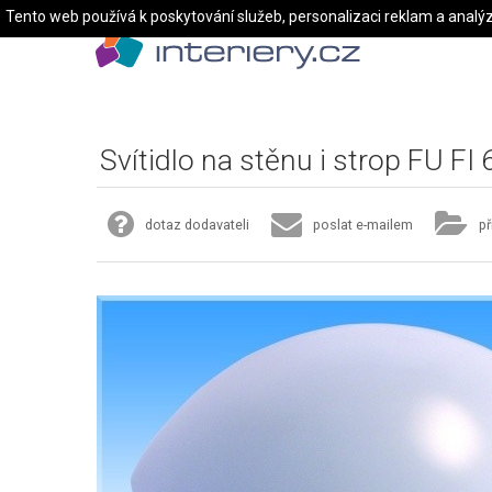
Tento web používá k poskytování služeb, personalizaci reklam a analý
Svítidlo na stěnu i strop FU FI
dotaz dodavateli
poslat e-mailem
př