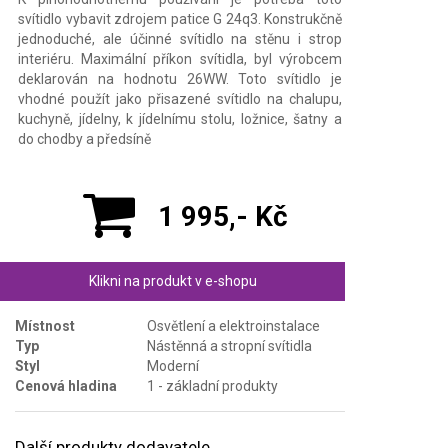
svítidlo vybavit zdrojem patice G 24q3. Konstrukčně
jednoduché, ale účinné svítidlo na stěnu i strop
interiéru. Maximální příkon svítidla, byl výrobcem
deklarován na hodnotu 26WW. Toto svítidlo je
vhodné použít jako přisazené svítidlo na chalupu,
kuchyně, jídelny, k jídelnímu stolu, ložnice, šatny a
do chodby a předsíně
1 995,- Kč
Klikni na produkt v e-shopu
Místnost
Osvětlení a elektroinstalace
Typ
Nástěnná a stropní svítidla
Styl
Moderní
Cenová hladina
1 - základní produkty
Další produkty dodavatele