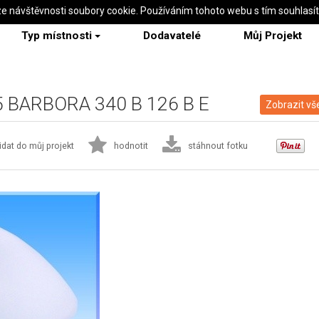
ze návštěvnosti soubory cookie. Používáním tohoto webu s tím souhlasí
Typ místnosti
Dodavatelé
Můj Projekt
I 5 BARBORA 340 B 126 B E
Zobrazit vš
idat do můj projekt
hodnotit
stáhnout fotku