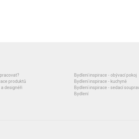
upracovat?
Bydlení inspirace - obývací pokoj
race produktů
Bydlení inspirace - kuchyně
 a designéři
Bydlení inspirace - sedací soupra
Bydlení