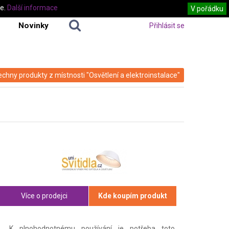
te.
Další informace
V pořádku
Novinky
Přihlásit se
echny produkty z místnosti "Osvětlení a elektroinstalace"
Více o prodejci
Kde koupím produkt
K plnohodnotnému používání je potřeba toto