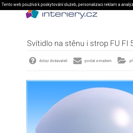
Tento web používá k poskytování služeb, personalizaci reklam a analý
Svítidlo na stěnu i strop FU F
dotaz dodavateli
poslat e-mailem
př