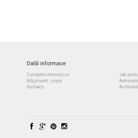
Další informace
O projektu interiery.cz
Jak spol
Můj projekt - popis
Administ
Kontakty
Architekti