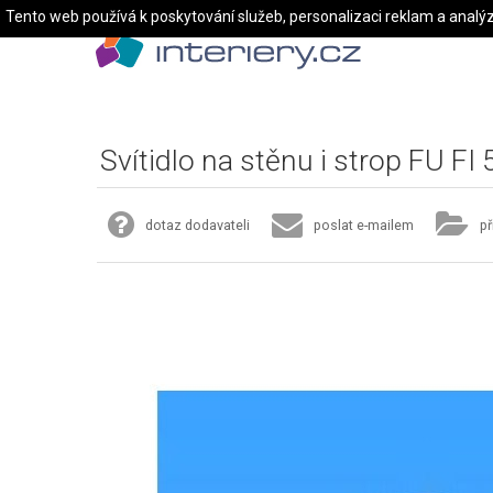
Tento web používá k poskytování služeb, personalizaci reklam a analý
Svítidlo na stěnu i strop FU F
dotaz dodavateli
poslat e-mailem
př