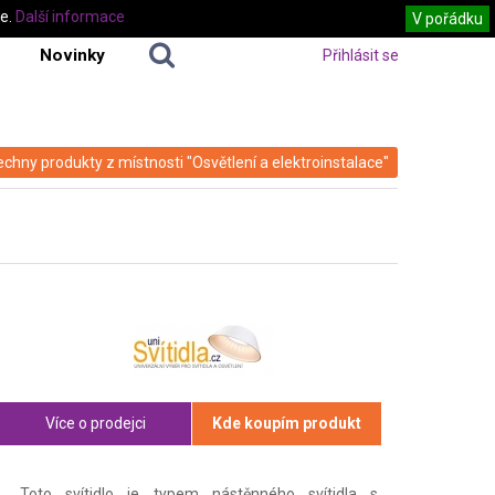
te.
Další informace
V pořádku
Novinky
Přihlásit se
echny produkty z místnosti "Osvětlení a elektroinstalace"
Více o prodejci
Kde koupím produkt
Toto svítidlo je typem nástěnného svítidla s