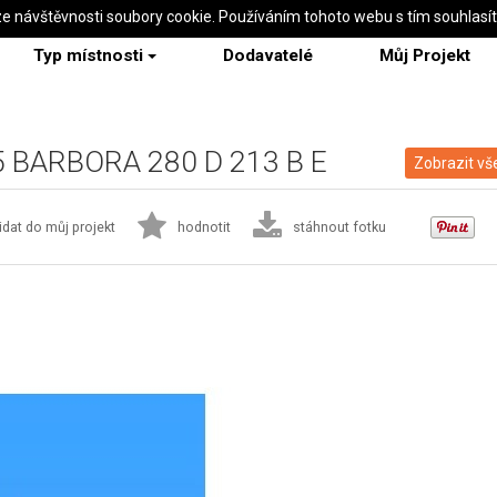
ze návštěvnosti soubory cookie. Používáním tohoto webu s tím souhlasí
Typ místnosti
Dodavatelé
Můj Projekt
I 5 BARBORA 280 D 213 B E
Zobrazit vš
idat do můj projekt
hodnotit
stáhnout fotku