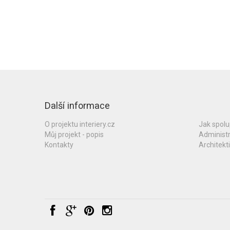
Další informace
O projektu interiery.cz
Jak spol
Můj projekt - popis
Administ
Kontakty
Architekti