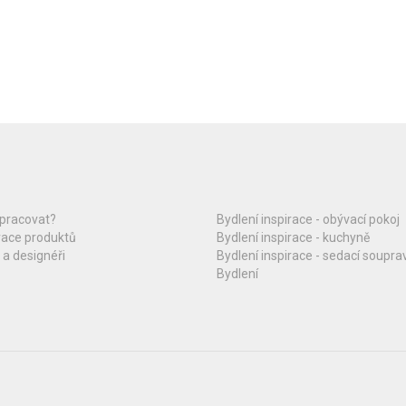
upracovat?
Bydlení inspirace - obývací pokoj
race produktů
Bydlení inspirace - kuchyně
 a designéři
Bydlení inspirace - sedací soupra
Bydlení