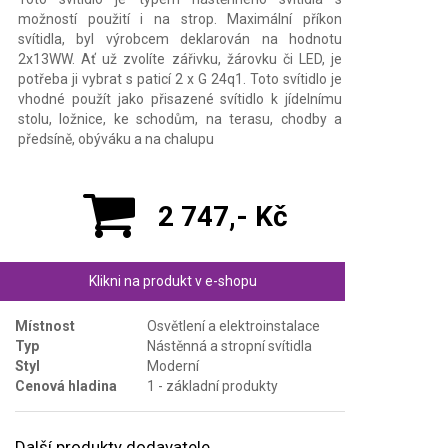
možností použití i na strop. Maximální příkon
svítidla, byl výrobcem deklarován na hodnotu
2x13WW. Ať už zvolíte zářivku, žárovku či LED, je
potřeba ji vybrat s paticí 2 x G 24q1. Toto svítidlo je
vhodné použít jako přisazené svítidlo k jídelnímu
stolu, ložnice, ke schodům, na terasu, chodby a
předsíně, obýváku a na chalupu
2 747,- Kč
Klikni na produkt v e-shopu
Místnost
Osvětlení a elektroinstalace
Typ
Nástěnná a stropní svítidla
Styl
Moderní
Cenová hladina
1 - základní produkty
Další produkty dodavatele