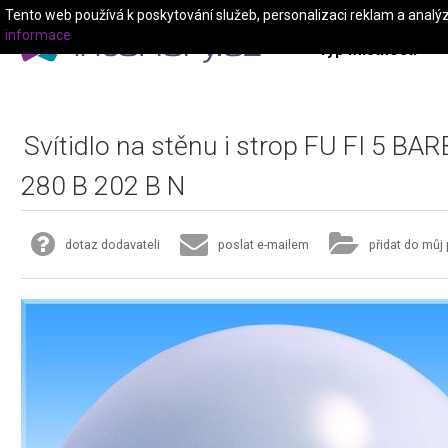
Tento web používá k poskytování služeb, personalizaci reklam a analý
informace
Typ místnosti
Svítidlo na stěnu i strop FU FI 5 B
280 B 202 B N
dotaz dodavateli
poslat e-mailem
přidat do můj 