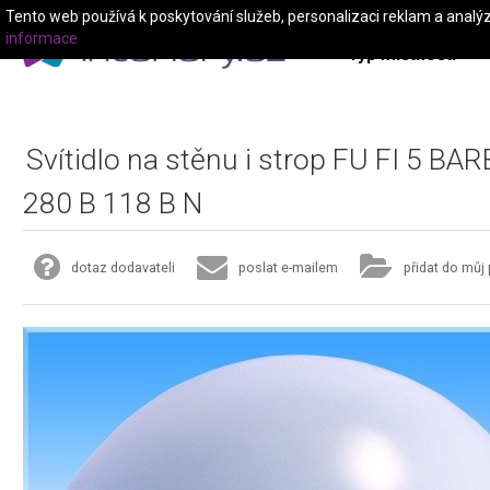
Tento web používá k poskytování služeb, personalizaci reklam a analý
informace
Typ místnosti
Svítidlo na stěnu i strop FU FI 5 B
280 B 118 B N
dotaz dodavateli
poslat e-mailem
přidat do můj 