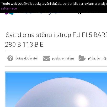
Tento web používá k poskytování služeb, personalizaci reklam a analý
informace
Typ místnosti
Svítidlo na stěnu i strop FU FI 5 B
280 B 113 B E
dotaz dodavateli
poslat e-mailem
přidat do můj 