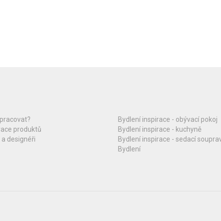
upracovat?
Bydlení inspirace - obývací pokoj
race produktů
Bydlení inspirace - kuchyně
 a designéři
Bydlení inspirace - sedací soupra
Bydlení