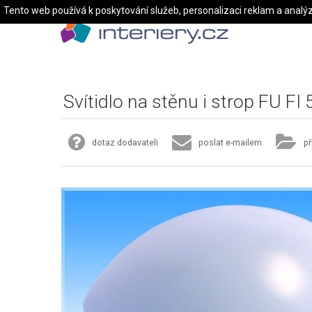
Tento web používá k poskytování služeb, personalizaci reklam a analý
Svítidlo na stěnu i strop FU F
dotaz dodavateli
poslat e-mailem
př