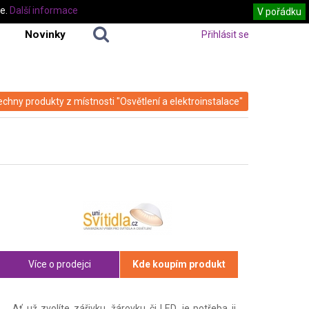
te.
Další informace
V pořádku
Novinky
Přihlásit se
echny produkty z místnosti "Osvětlení a elektroinstalace"
Více o prodejci
Kde koupím produkt
Ať už zvolíte zářivku, žárovku či LED, je potřeba ji