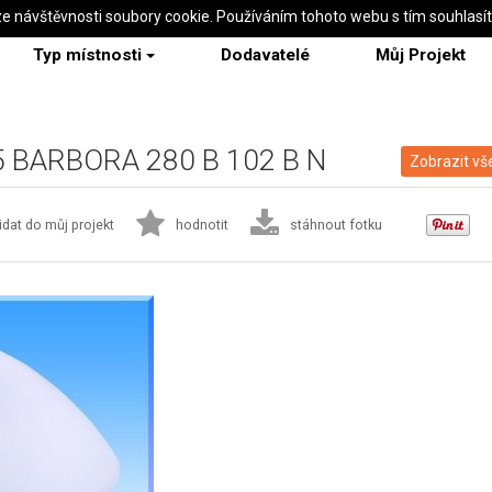
ze návštěvnosti soubory cookie. Používáním tohoto webu s tím souhlasí
Typ místnosti
Dodavatelé
Můj Projekt
I 5 BARBORA 280 B 102 B N
Zobrazit vš
idat do můj projekt
hodnotit
stáhnout fotku