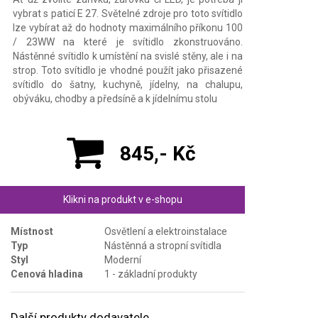
vybrat s paticí E 27. Světelné zdroje pro toto svítidlo
lze vybírat až do hodnoty maximálního příkonu 100
/ 23WW na které je svítidlo zkonstruováno.
Nástěnné svítidlo k umístění na svislé stěny, ale i na
strop. Toto svítidlo je vhodné použít jako přisazené
svítidlo do šatny, kuchyně, jídelny, na chalupu,
obýváku, chodby a předsíně a k jídelnímu stolu
845,- Kč
Klikni na produkt v e-shopu
Místnost
Osvětlení a elektroinstalace
Typ
Nástěnná a stropní svítidla
Styl
Moderní
Cenová hladina
1 - základní produkty
Další produkty dodavatele