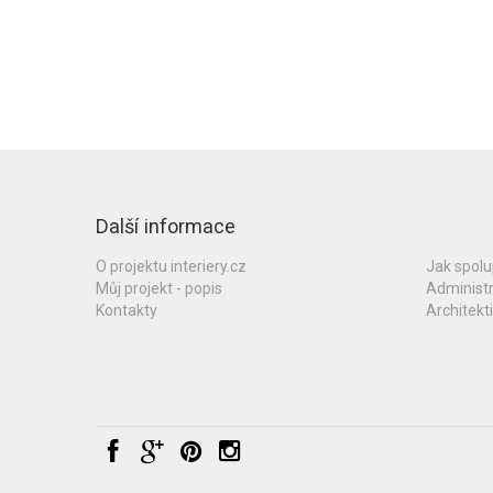
Další informace
O projektu interiery.cz
Jak spol
Můj projekt - popis
Administ
Kontakty
Architekti