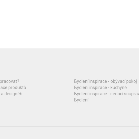
upracovat?
Bydlení inspirace - obývací pokoj
race produktů
Bydlení inspirace - kuchyně
 a designéři
Bydlení inspirace - sedací soupra
Bydlení