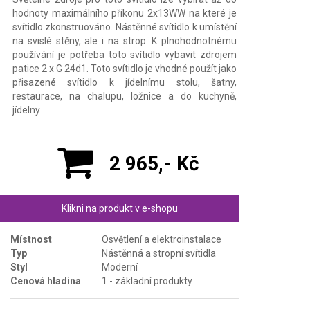
hodnoty maximálního příkonu 2x13WW na které je
svítidlo zkonstruováno. Nástěnné svítidlo k umístění
na svislé stěny, ale i na strop. K plnohodnotnému
používání je potřeba toto svítidlo vybavit zdrojem
patice 2 x G 24d1. Toto svítidlo je vhodné použít jako
přisazené svítidlo k jídelnímu stolu, šatny,
restaurace, na chalupu, ložnice a do kuchyně,
jídelny
2 965,- Kč
Klikni na produkt v e-shopu
Místnost
Osvětlení a elektroinstalace
Typ
Nástěnná a stropní svítidla
Styl
Moderní
Cenová hladina
1 - základní produkty