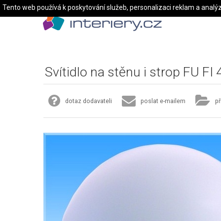
Tento web používá k poskytování služeb, personalizaci reklam a analý
Svítidlo na stěnu i strop FU FI
dotaz dodavateli
poslat e-mailem
př