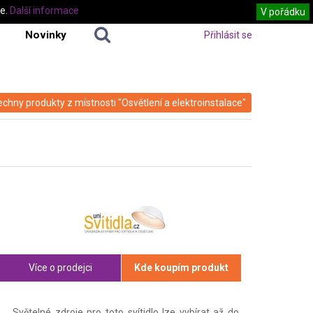
te.
Další informace
V pořádku
Novinky
Přihlásit se
echny produkty z místnosti "Osvětlení a elektroinstalace"
Více o prodejci
Kde koupím produkt
Světelné zdroje pro toto svítidlo lze vybírat až do