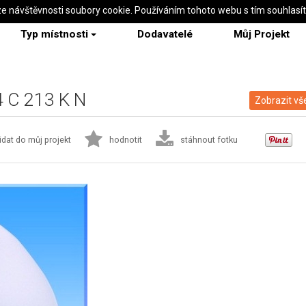
ze návštěvnosti soubory cookie. Používáním tohoto webu s tím souhlasí
Typ místnosti
Dodavatelé
Můj Projekt
 4 C 213 K N
Zobrazit vš
idat do můj projekt
hodnotit
stáhnout fotku