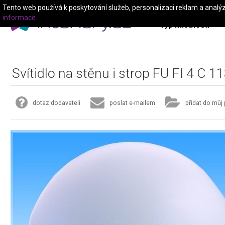
Tento web používá k poskytování služeb, personalizaci reklam a analý
informace
Typ místnosti
Svítidlo na stěnu i strop FU FI 4 C 1
dotaz dodavateli
poslat e-mailem
přidat do můj 