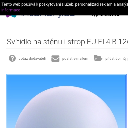
Tento web používá k poskytování služeb, personalizaci reklam a analý
informace
Typ místnosti
Svítidlo na stěnu i strop FU FI 4 B 1
dotaz dodavateli
poslat e-mailem
přidat do můj 