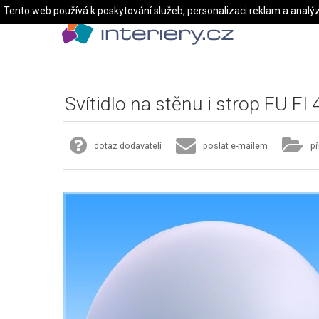
Tento web používá k poskytování služeb, personalizaci reklam a analý
Svítidlo na stěnu i strop FU FI 
dotaz dodavateli
poslat e-mailem
př