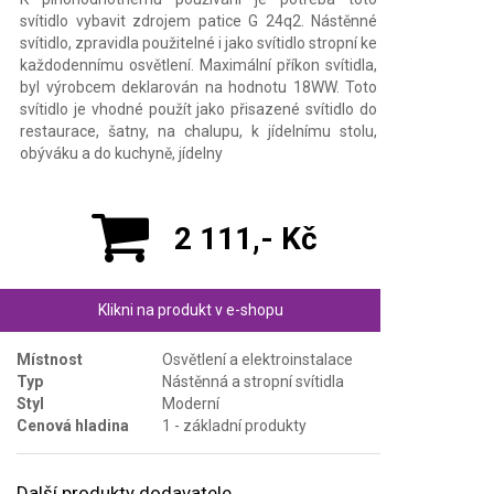
svítidlo vybavit zdrojem patice G 24q2. Nástěnné
svítidlo, zpravidla použitelné i jako svítidlo stropní ke
každodennímu osvětlení. Maximální příkon svítidla,
byl výrobcem deklarován na hodnotu 18WW. Toto
svítidlo je vhodné použít jako přisazené svítidlo do
restaurace, šatny, na chalupu, k jídelnímu stolu,
obýváku a do kuchyně, jídelny
2 111,- Kč
Klikni na produkt v e-shopu
Místnost
Osvětlení a elektroinstalace
Typ
Nástěnná a stropní svítidla
Styl
Moderní
Cenová hladina
1 - základní produkty
Další produkty dodavatele