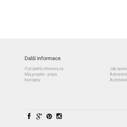
Další informace
O projektu interiery.cz
Jak spol
Můj projekt - popis
Administ
Kontakty
Architekti