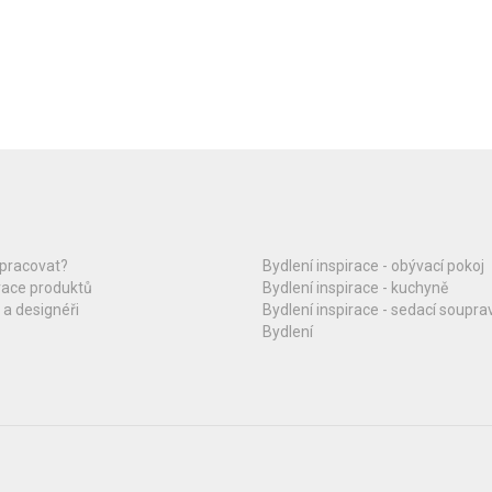
upracovat?
Bydlení inspirace - obývací pokoj
race produktů
Bydlení inspirace - kuchyně
 a designéři
Bydlení inspirace - sedací soupra
Bydlení