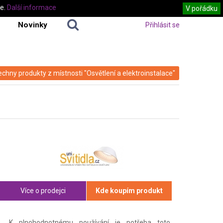
te.
Další informace
V pořádku
Novinky
Přihlásit se
echny produkty z místnosti "Osvětlení a elektroinstalace"
Více o prodejci
Kde koupím produkt
K plnohodnotnému používání je potřeba toto