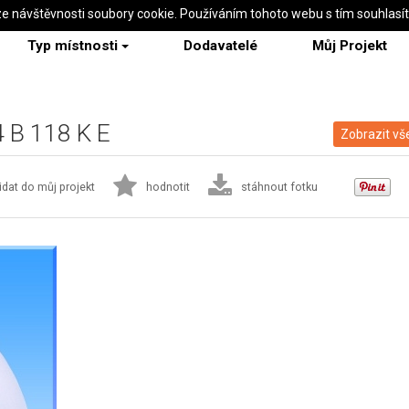
ze návštěvnosti soubory cookie. Používáním tohoto webu s tím souhlasí
Typ místnosti
Dodavatelé
Můj Projekt
4 B 118 K E
Zobrazit vš
idat do můj projekt
hodnotit
stáhnout fotku