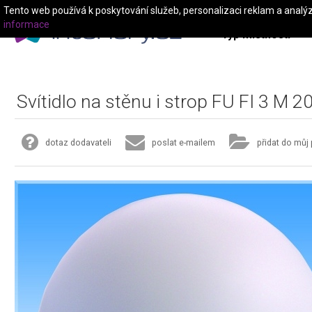
Tento web používá k poskytování služeb, personalizaci reklam a analý
informace
Typ místnosti
Svítidlo na stěnu i strop FU FI 3 M 2
dotaz dodavateli
poslat e-mailem
přidat do můj 