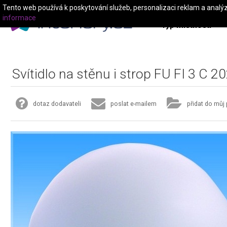
Tento web používá k poskytování služeb, personalizaci reklam a analý
informace
Typ místnosti
Svítidlo na stěnu i strop FU FI 3 C 2
dotaz dodavateli
poslat e-mailem
přidat do můj 