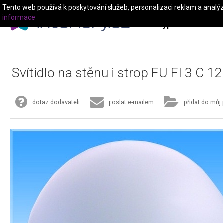
Tento web používá k poskytování služeb, personalizaci reklam a analý
informace
Typ místnosti
Svítidlo na stěnu i strop FU FI 3 C 1
dotaz dodavateli
poslat e-mailem
přidat do můj 