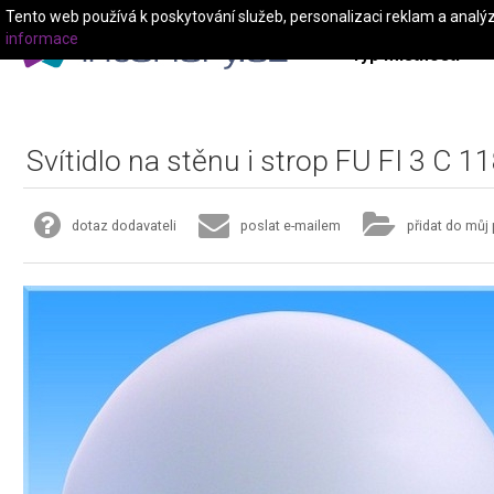
Tento web používá k poskytování služeb, personalizaci reklam a analý
informace
Typ místnosti
Svítidlo na stěnu i strop FU FI 3 C 1
dotaz dodavateli
poslat e-mailem
přidat do můj 