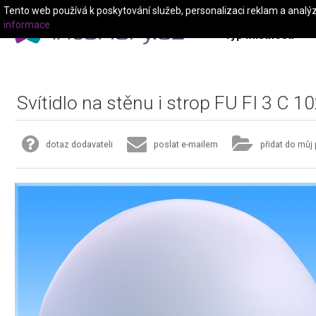
Tento web používá k poskytování služeb, personalizaci reklam a analý
informace
Typ místnosti
Svítidlo na stěnu i strop FU FI 3 C 1
dotaz dodavateli
poslat e-mailem
přidat do můj 