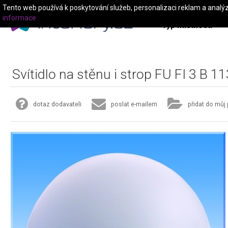
Tento web používá k poskytování služeb, personalizaci reklam a analý
informace
Typ místnosti
Svítidlo na stěnu i strop FU FI 3 B 1
dotaz dodavateli
poslat e-mailem
přidat do můj 