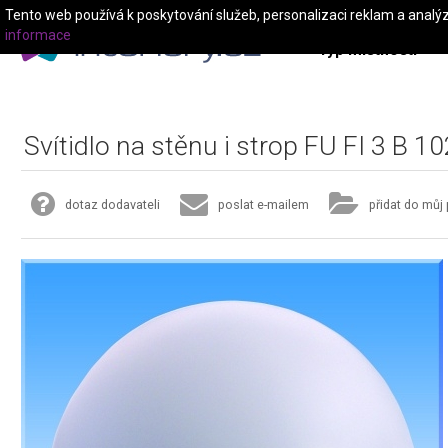
Tento web používá k poskytování služeb, personalizaci reklam a analý
informace
Typ místnosti
Svítidlo na stěnu i strop FU FI 3 B 1
dotaz dodavateli
poslat e-mailem
přidat do můj 