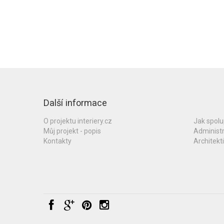
Další informace
O projektu interiery.cz
Jak spol
Můj projekt - popis
Administ
Kontakty
Architekti