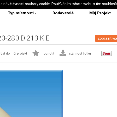
ze návštěvnosti soubory cookie. Používáním tohoto webu s tím souhlasí
Typ místnosti
Dodavatelé
Můj Projekt
 20-280 D 213 K E
Zobrazit vš
idat do můj projekt
hodnotit
stáhnout fotku