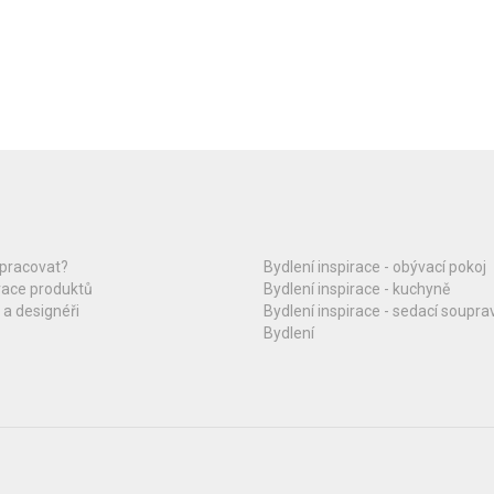
upracovat?
Bydlení inspirace - obývací pokoj
race produktů
Bydlení inspirace - kuchyně
 a designéři
Bydlení inspirace - sedací soupra
Bydlení