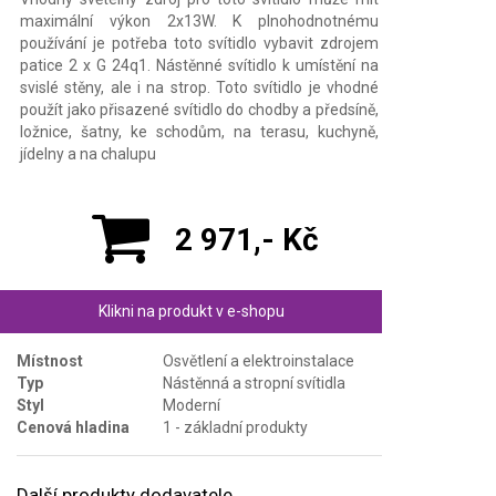
maximální výkon 2x13W. K plnohodnotnému
používání je potřeba toto svítidlo vybavit zdrojem
patice 2 x G 24q1. Nástěnné svítidlo k umístění na
svislé stěny, ale i na strop. Toto svítidlo je vhodné
použít jako přisazené svítidlo do chodby a předsíně,
ložnice, šatny, ke schodům, na terasu, kuchyně,
jídelny a na chalupu
2 971,- Kč
Klikni na produkt v e-shopu
Místnost
Osvětlení a elektroinstalace
Typ
Nástěnná a stropní svítidla
Styl
Moderní
Cenová hladina
1 - základní produkty
Další produkty dodavatele