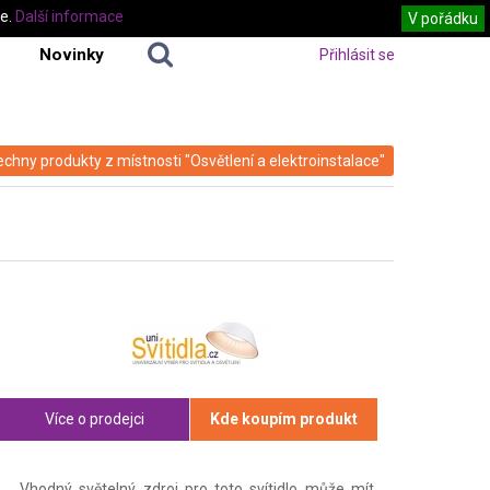
te.
Další informace
V pořádku
Novinky
Přihlásit se
echny produkty z místnosti "Osvětlení a elektroinstalace"
Více o prodejci
Kde koupím produkt
Vhodný světelný zdroj pro toto svítidlo může mít