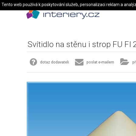
Tento web používá k poskytování služeb, personalizaci reklam a analý
Svítidlo na stěnu i strop FU FI
dotaz dodavateli
poslat e-mailem
př