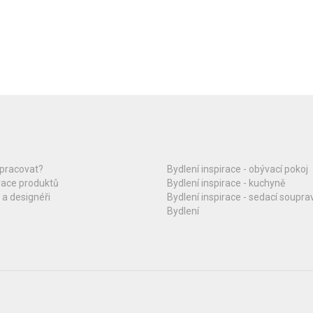
upracovat?
Bydlení inspirace - obývací pokoj
race produktů
Bydlení inspirace - kuchyně
 a designéři
Bydlení inspirace - sedací soupra
Bydlení