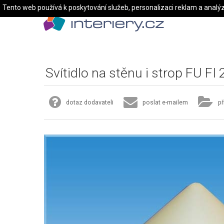
Tento web používá k poskytování služeb, personalizaci reklam a analý
Svítidlo na stěnu i strop FU FI
dotaz dodavateli
poslat e-mailem
př