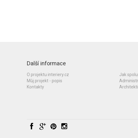
Další informace
O projektu interiery.cz
Jak spol
Můj projekt - popis
Administ
Kontakty
Architekti