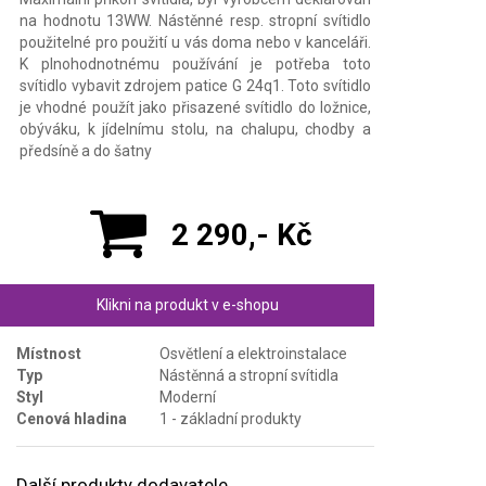
na hodnotu 13WW. Nástěnné resp. stropní svítidlo
použitelné pro použití u vás doma nebo v kanceláři.
K plnohodnotnému používání je potřeba toto
svítidlo vybavit zdrojem patice G 24q1. Toto svítidlo
je vhodné použít jako přisazené svítidlo do ložnice,
obýváku, k jídelnímu stolu, na chalupu, chodby a
předsíně a do šatny
2 290,- Kč
Klikni na produkt v e-shopu
Místnost
Osvětlení a elektroinstalace
Typ
Nástěnná a stropní svítidla
Styl
Moderní
Cenová hladina
1 - základní produkty
Další produkty dodavatele