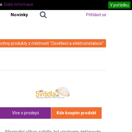
te.
Další informace
V pořádku
Novinky
Přihlásit se
echny produkty z místnosti "Osvětlení a elektroinstalace"
Více o prodejci
Kde koupím produkt
Maximální příkon svítidla, byl výrobcem deklarován