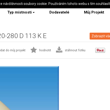
ze návštěvnosti soubory cookie. Používáním tohoto webu s tím souhlasí
Typ místnosti
Dodavatelé
Můj Projekt
 20-280 D 113 K E
Zobrazit vš
idat do můj projekt
hodnotit
stáhnout fotku