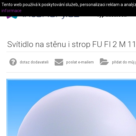
Tento web používá k poskytování služeb, personalizaci reklam a analý
informace
Typ místnosti
Svítidlo na stěnu i strop FU FI 2 M 1
dotaz dodavateli
poslat e-mailem
přidat do můj 