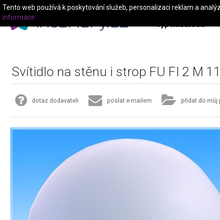
Tento web používá k poskytování služeb, personalizaci reklam a analý
informace
Typ místnosti
Svítidlo na stěnu i strop FU FI 2 M 1
dotaz dodavateli
poslat e-mailem
přidat do můj 