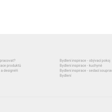
upracovat?
Bydlení inspirace - obývací pokoj
race produktů
Bydlení inspirace - kuchyně
 a designéři
Bydlení inspirace - sedací soupra
Bydlení