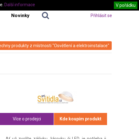
te.
Další informace
V pořádku
Novinky
Přihlásit se
echny produkty z místnosti "Osvětlení a elektroinstalace"
Více o prodejci
Kde koupím produkt
Ať už zvolíte zářivku, žárovku či LED, je potřeba ji