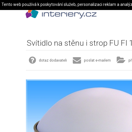
Tento web používá k poskytování služeb, personalizaci reklam a analý
Svítidlo na stěnu i strop FU FI
dotaz dodavateli
poslat e-mailem
př