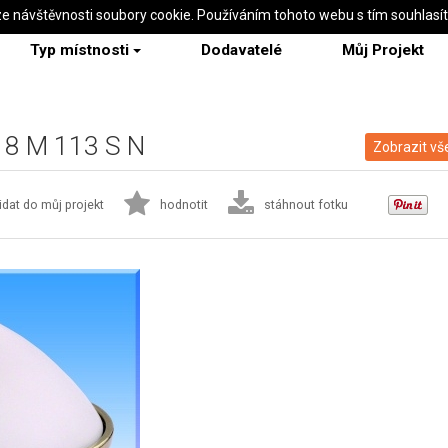
ze návštěvnosti soubory cookie. Používáním tohoto webu s tím souhlasí
Typ místnosti
Dodavatelé
Můj Projekt
 18 M 113 S N
Zobrazit vš
idat do můj projekt
hodnotit
stáhnout fotku