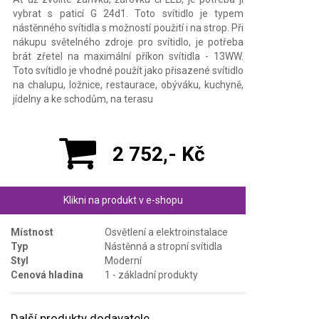
vybrat s paticí G 24d1. Toto svítidlo je typem
nástěnného svítidla s možností použití i na strop. Při
nákupu světelného zdroje pro svítidlo, je potřeba
brát zřetel na maximální příkon svítidla - 13WW.
Toto svítidlo je vhodné použít jako přisazené svítidlo
na chalupu, ložnice, restaurace, obýváku, kuchyně,
jídelny a ke schodům, na terasu
2 752,- Kč
Klikni na produkt v e-shopu
Místnost
Osvětlení a elektroinstalace
Typ
Nástěnná a stropní svítidla
Styl
Moderní
Cenová hladina
1 - základní produkty
Další produkty dodavatele