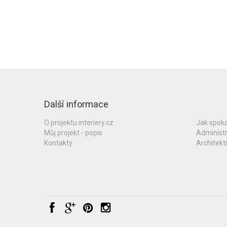
Další informace
O projektu interiery.cz
Jak spol
Můj projekt - popis
Administ
Kontakty
Architekti