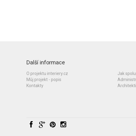
Další informace
O projektu interiery.cz
Jak spol
Můj projekt - popis
Administ
Kontakty
Architekti