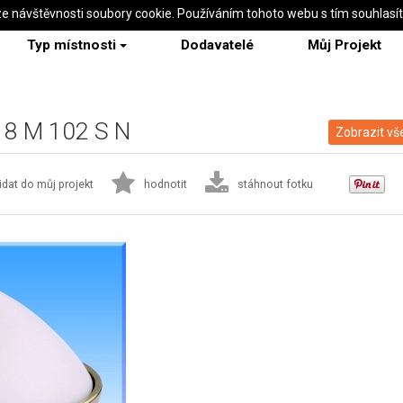
ze návštěvnosti soubory cookie. Používáním tohoto webu s tím souhlasí
Typ místnosti
Dodavatelé
Můj Projekt
 18 M 102 S N
Zobrazit vš
idat do můj projekt
hodnotit
stáhnout fotku