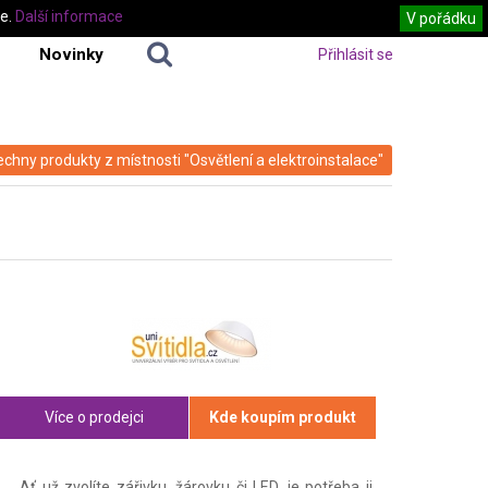
te.
Další informace
V pořádku
Novinky
Přihlásit se
echny produkty z místnosti "Osvětlení a elektroinstalace"
Více o prodejci
Kde koupím produkt
Ať už zvolíte zářivku, žárovku či LED, je potřeba ji