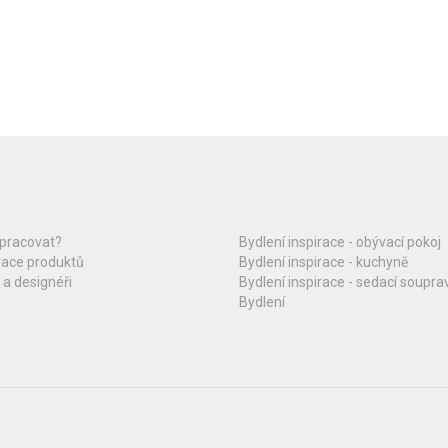
upracovat?
Bydlení inspirace - obývací pokoj
race produktů
Bydlení inspirace - kuchyně
 a designéři
Bydlení inspirace - sedací soupra
Bydlení