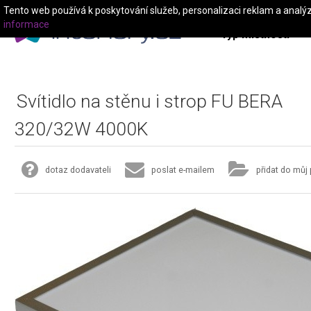
Tento web používá k poskytování služeb, personalizaci reklam a analý
informace
Typ místnosti
Svítidlo na stěnu i strop FU BERA
320/32W 4000K
dotaz dodavateli
poslat e-mailem
přidat do můj 