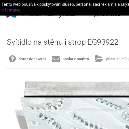
Tento web používá k poskytování služeb, personalizaci reklam a analý
informace
Typ místnosti
Svítidlo na stěnu i strop EG93922
dotaz dodavateli
poslat e-mailem
přidat do můj 