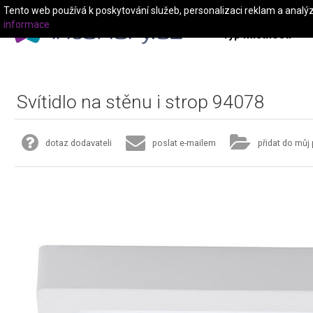
Tento web používá k poskytování služeb, personalizaci reklam a analý
informace
Typ místnosti
Svítidlo na stěnu i strop 94078
dotaz dodavateli
poslat e-mailem
přidat do můj 