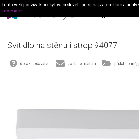
Tento web používá k poskytování služeb, personalizaci reklam a analý
informace
Typ místnosti
Svítidlo na stěnu i strop 94077
dotaz dodavateli
poslat e-mailem
přidat do můj 