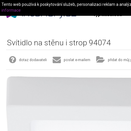
Tento web používá k poskytování služeb, personalizaci reklam a analý
informace
Typ místnosti
Svítidlo na stěnu i strop 94074
dotaz dodavateli
poslat e-mailem
přidat do můj 