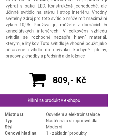
vybrat s paticí LED. Konstrukčně jednoduché, ale
účinné svítidlo na stěnu i strop interiéru. Vhodný
světelný zdroj pro toto svítidlo může mít maximální
výkon 10,95. Používat jej můžete v domácích či
kancelářských interiérech. V celkovém vzhledu
svítidla se rozhodně nezapře hlavní materiál,
kterým je litý kov. Toto svítidlo je vhodné použít jako
přisazené svítidlo do obýváku, kuchyně, jídelny,
pracovny, chodby a předsíně a do ložnice
809,- Kč
Klikni na produkt v e-shopu
Místnost
Osvětlení a elektroinstalace
Typ
Nástěnná a stropní svítidla
Styl
Moderní
Cenová hladina
1 - základní produkty