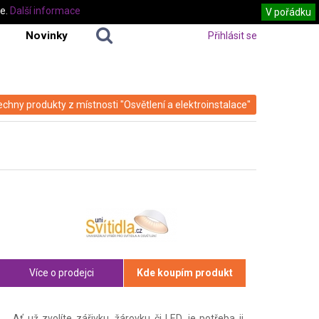
te.
Další informace
V pořádku
Novinky
Přihlásit se
echny produkty z místnosti "Osvětlení a elektroinstalace"
Více o prodejci
Kde koupím produkt
Ať už zvolíte zářivku, žárovku či LED, je potřeba ji