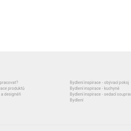
upracovat?
Bydlení inspirace - obývací pokoj
race produktů
Bydlení inspirace - kuchyně
 a designéři
Bydlení inspirace - sedací soupra
Bydlení