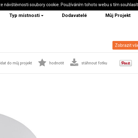
ze návštěvnosti soubory cookie. Používáním tohoto webu s tím souhlasí
Typ místnosti
Dodavatelé
Můj Projekt
Zobrazit vš
idat do můj projekt
hodnotit
stáhnout fotku