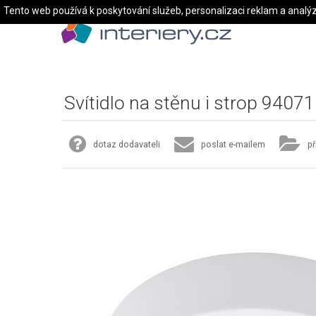
Tento web používá k poskytování služeb, personalizaci reklam a analý
Svítidlo na stěnu i strop 94071
dotaz dodavateli
poslat e-mailem
př