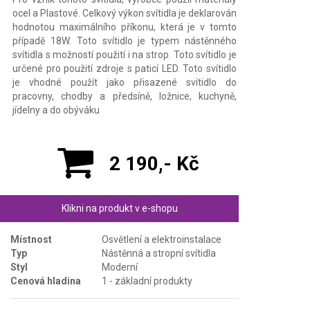
ocel a Plastové. Celkový výkon svítidla je deklarován
hodnotou maximálního příkonu, která je v tomto
případě 18W. Toto svítidlo je typem nástěnného
svítidla s možností použití i na strop. Toto svítidlo je
určené pro použití zdroje s paticí LED. Toto svítidlo
je vhodné použít jako přisazené svítidlo do
pracovny, chodby a předsíně, ložnice, kuchyně,
jídelny a do obýváku
2 190,- Kč
Klikni na produkt v e-shopu
Místnost
Osvětlení a elektroinstalace
Typ
Nástěnná a stropní svítidla
Styl
Moderní
Cenová hladina
1 - základní produkty