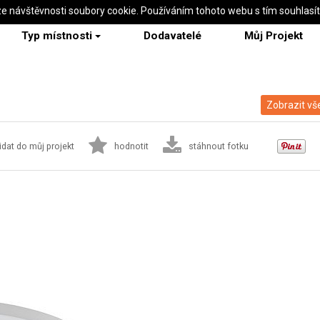
ze návštěvnosti soubory cookie. Používáním tohoto webu s tím souhlasí
Typ místnosti
Dodavatelé
Můj Projekt
Zobrazit vš
idat do můj projekt
hodnotit
stáhnout fotku