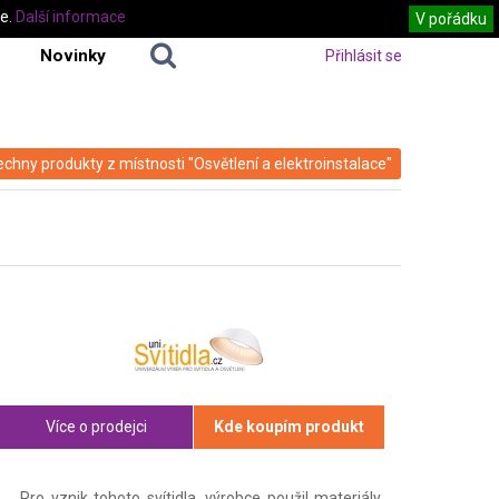
te.
Další informace
V pořádku
Novinky
Přihlásit se
echny produkty z místnosti "Osvětlení a elektroinstalace"
Více o prodejci
Kde koupím produkt
Pro vznik tohoto svítidla, výrobce použil materiály