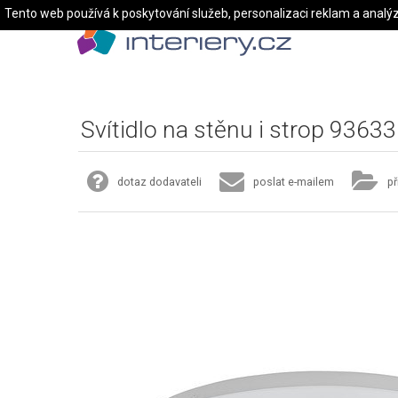
Tento web používá k poskytování služeb, personalizaci reklam a analý
Svítidlo na stěnu i strop 93633
dotaz dodavateli
poslat e-mailem
př