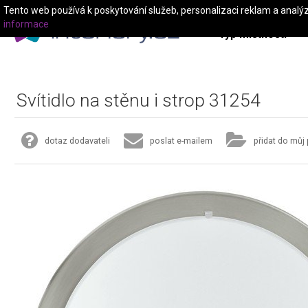
Tento web používá k poskytování služeb, personalizaci reklam a analý
informace
Typ místnosti
Svítidlo na stěnu i strop 31254
dotaz dodavateli
poslat e-mailem
přidat do můj 