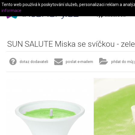
Tento web používá k poskytování služeb, personalizaci reklam a analý
informace
Typ místnosti
SUN SALUTE Miska se svíčkou - zel
dotaz dodavateli
poslat e-mailem
přidat do můj 